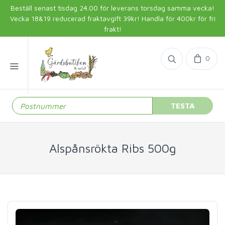
Beställ senast tisdag 24.00 för leverans torsdag samma vecka!
Vecka 18&19 reducerad fraktavgift 39kr! Handla för 400kr för fri
frakt!
0
TESTA
Alspånsrökta Ribs 500g