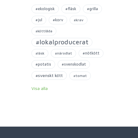
#ekologisk
#fläsk
#grilla
#jul
#korv
#krav
#köttlåda
#lokalproducerat
#nötkött
#läsk
#närodlat
#potatis
#svenskodlat
#svenskt kött
#tomat
Visa alla