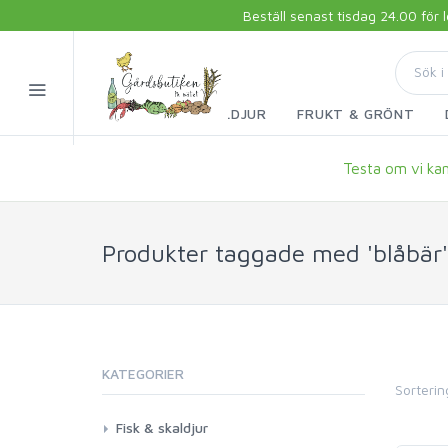
Beställ senast tisdag 24.00 för
FISK & SKALDJUR
FRUKT & GRÖNT
Testa om vi kan 
Produkter taggade med 'blåbär'
KATEGORIER
Sorterin
Fisk & skaldjur