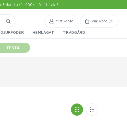
 Handla för 400kr för fri frakt!
Mitt konto
Varukorg (
0
)
DJURFODER
HEMLAGAT
TRÄDGÅRD
TESTA