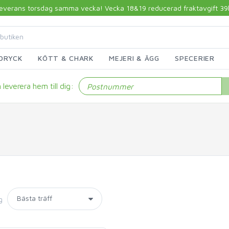
 leverans torsdag samma vecka! Vecka 18&19 reducerad fraktavgift 39kr!
DRYCK
KÖTT & CHARK
MEJERI & ÄGG
SPECERIER
leverera hem till dig:
g