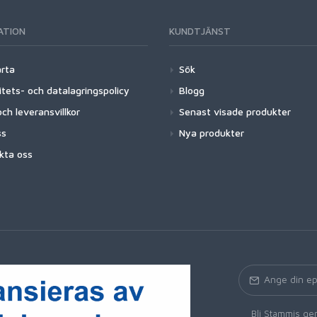
ATION
KUNDTJÄNST
arta
Sök
itets- och datalagringspolicy
Blogg
ch leveransvillkor
Senast visade produkter
ss
Nya produkter
kta oss
Bli Stammis gen