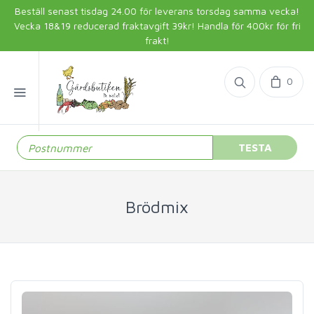
Beställ senast tisdag 24.00 för leverans torsdag samma vecka!
Vecka 18&19 reducerad fraktavgift 39kr! Handla för 400kr för fri
frakt!
0
TESTA
Brödmix