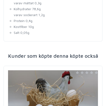
varav mättat 0,3g
Kolhydrater 78,6g
varav sockerart 1,2g
Protein 0,4g
Kostfiber 10g
Salt 0,05g
Kunder som köpte denna köpte också