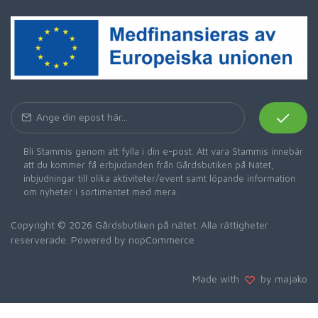
Bli Stammis genom att fylla i din e-post. Att vara Stammis innebär
att du kommer få erbjudanden från Gårdsbutiken på Nätet,
inbjudningar till olika aktiviteter/event samt löpande information
om nyheter i sortimentet med mera.
Copyright © 2026 Gårdsbutiken på nätet. Alla rättigheter
reserverade. Powered by
nopCommerce
Made with
by majako