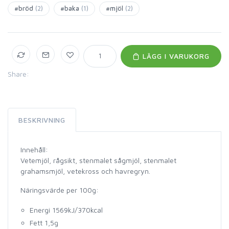
#bröd
(2)
#baka
(1)
#mjöl
(2)
LÄGG I VARUKORG
Share:
BESKRIVNING
Innehåll:
Vetemjöl, rågsikt, stenmalet sågmjöl, stenmalet
grahamsmjöl, vetekross och havregryn.
Näringsvärde per 100g:
Energi 1569kJ/370kcal
Fett 1,5g