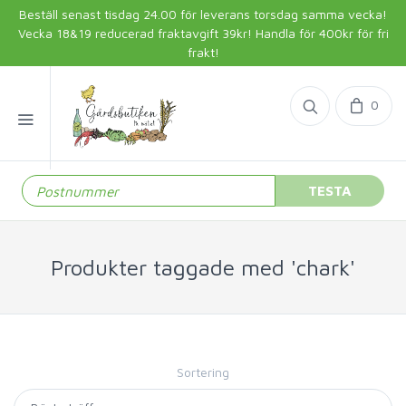
Beställ senast tisdag 24.00 för leverans torsdag samma vecka!
Vecka 18&19 reducerad fraktavgift 39kr! Handla för 400kr för fri
frakt!
0
TESTA
Produkter taggade med 'chark'
Sortering