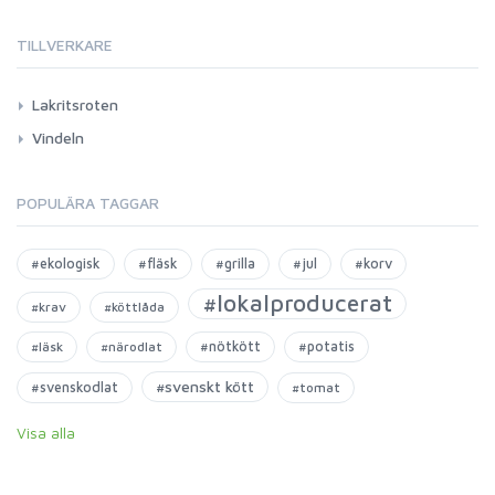
TILLVERKARE
Lakritsroten
Vindeln
POPULÄRA TAGGAR
#ekologisk
#fläsk
#grilla
#jul
#korv
#lokalproducerat
#krav
#köttlåda
#nötkött
#potatis
#läsk
#närodlat
#svenskt kött
#svenskodlat
#tomat
Visa alla