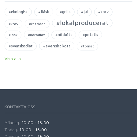
#ekologisk
#fläsk
#grilla
#jul
#korv
#lokalproducerat
#krav
#köttlåda
#nötkött
#potatis
#läsk
#närodlat
#svenskt kött
#svenskodlat
#tomat
Visa alla
KONTAKTA OSS
Måndag:
10:00 - 16:00
Tisdag:
10:00 - 16:00
Onsdag:
10:00 - 18:00