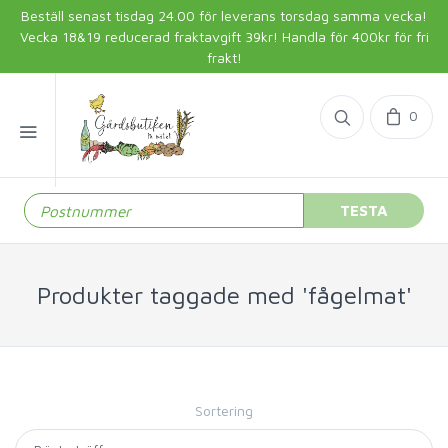
Beställ senast tisdag 24.00 för leverans torsdag samma vecka!
Vecka 18&19 reducerad fraktavgift 39kr! Handla för 400kr för fri
frakt!
0
TESTA
Produkter taggade med 'fågelmat'
Sortering