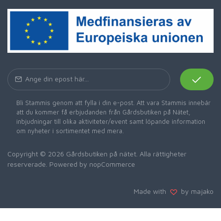
Bli Stammis genom att fylla i din e-post. Att vara Stammis innebär
att du kommer få erbjudanden från Gårdsbutiken på Nätet,
inbjudningar till olika aktiviteter/event samt löpande information
om nyheter i sortimentet med mera.
Copyright © 2026 Gårdsbutiken på nätet. Alla rättigheter
reserverade. Powered by
nopCommerce
Made with
by majako