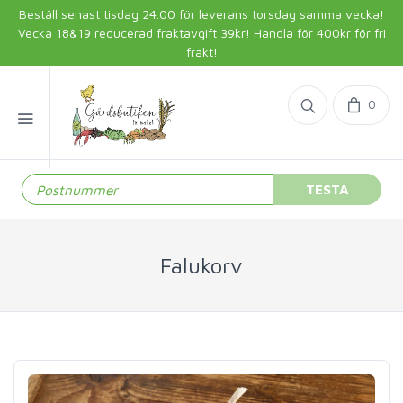
Beställ senast tisdag 24.00 för leverans torsdag samma vecka!
Vecka 18&19 reducerad fraktavgift 39kr! Handla för 400kr för fri
frakt!
0
TESTA
Falukorv