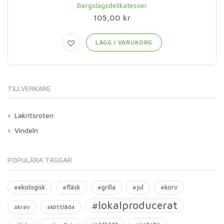
Bergslagsdelikatesser
105,00 kr
LÄGG I VARUKORG
TILLVERKARE
Lakritsroten
Vindeln
POPULÄRA TAGGAR
#ekologisk
#fläsk
#grilla
#jul
#korv
#lokalproducerat
#krav
#köttlåda