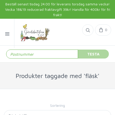
Beställ senast tisdag 24.00 för leverans torsdag samma vecka!
Vecka 18&19 reducerad fraktavgift 39kr! Handla för 400kr för fri
frakt!
0
TESTA
Produkter taggade med 'fläsk'
Sortering