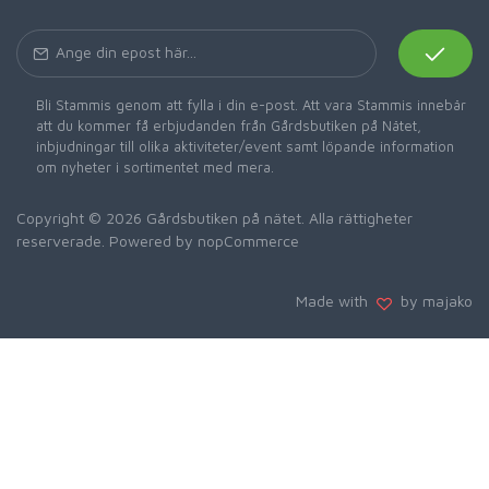
Bli Stammis genom att fylla i din e-post. Att vara Stammis innebär
att du kommer få erbjudanden från Gårdsbutiken på Nätet,
inbjudningar till olika aktiviteter/event samt löpande information
om nyheter i sortimentet med mera.
Copyright © 2026 Gårdsbutiken på nätet. Alla rättigheter
reserverade. Powered by
nopCommerce
Made with
by majako