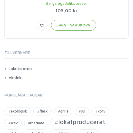
Bergslagsdelikatesser
105,00 kr
LÄGG I VARUKORG
TILLVERKARE
Lakritsroten
Vindeln
POPULÄRA TAGGAR
#ekologisk
#fläsk
#grilla
#jul
#korv
#lokalproducerat
#krav
#köttlåda