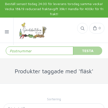
Beställ senast tisdag 24.00 för leverans torsdag samma vecka!
Vecka 18&19 reducerad fraktavgift 39kr! Handla för 400kr för fri
frakt!
0
TESTA
Produkter taggade med 'fläsk'
Sortering