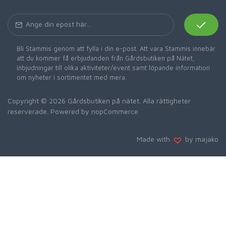
Bli Stammis genom att fylla i din e-post. Att vara Stammis innebär
att du kommer få erbjudanden från Gårdsbutiken på Nätet,
inbjudningar till olika aktiviteter/event samt löpande information
om nyheter i sortimentet med mera.
Copyright © 2026 Gårdsbutiken på nätet. Alla rättigheter
reserverade. Powered by
nopCommerce
Made with
by majako