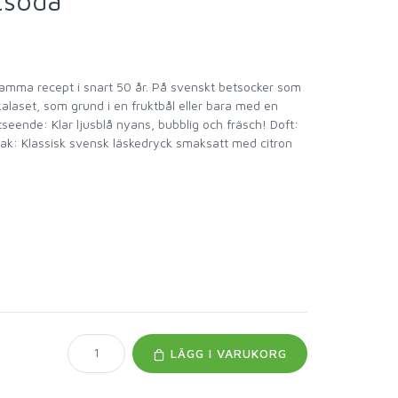
tsoda
 samma recept i snart 50 år. På svenskt betsocker som
tkalaset, som grund i en fruktbål eller bara med en
Utseende: Klar ljusblå nyans, bubblig och fräsch! Doft:
Smak: Klassisk svensk läskedryck smaksatt med citron
LÄGG I VARUKORG