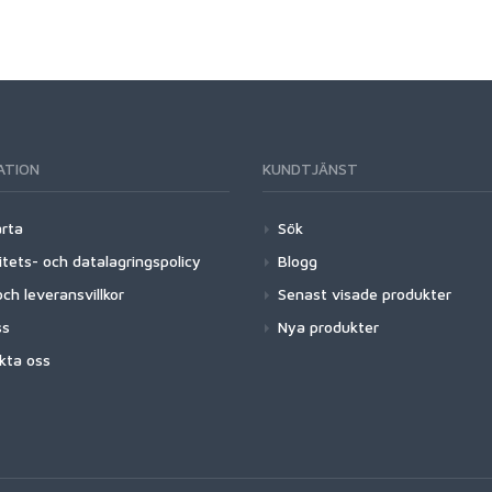
ATION
KUNDTJÄNST
arta
Sök
itets- och datalagringspolicy
Blogg
ch leveransvillkor
Senast visade produkter
ss
Nya produkter
kta oss