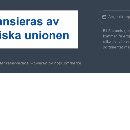
Bli Stammis gen
kommer få erbju
olika aktivitet
sortimentet me
heter reserverade. Powered by
nopCommerce