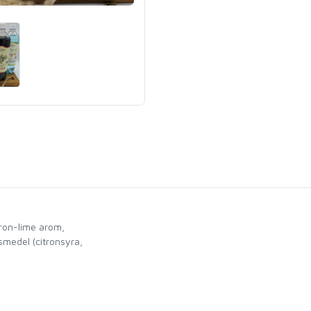
tron-lime arom,
gsmedel (citronsyra,