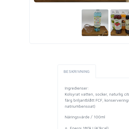
BESKRIVNING
Ingredienser:
Kolsyrat vatten, socker, naturlig ci
färg briljantblått FCF, konserverin
natriumbensoat)
Näringsvärde / 100ml
Energi 180kJ (42kcal)