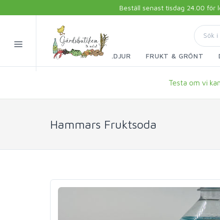
Beställ senast tisdag 24.00 för
FISK & SKALDJUR
FRUKT & GRÖNT
Testa om vi kan 
Hammars Fruktsoda