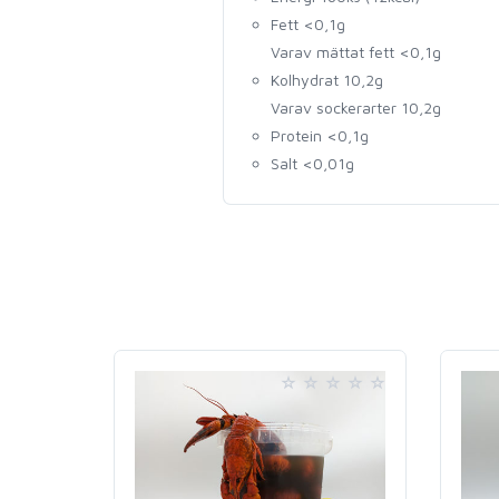
Fett <0,1g
Varav mättat fett <0,1g
Kolhydrat 10,2g
Varav sockerarter 10,2g
Protein <0,1g
Salt <0,01g