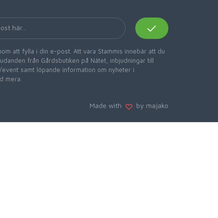
om att fylla i din e-post. Att vara Stammis innebär att du
danden från Gårdsbutiken på Nätet, inbjudningar till
er/event samt löpande information om nyheter i
d mera.
Made with
by majako