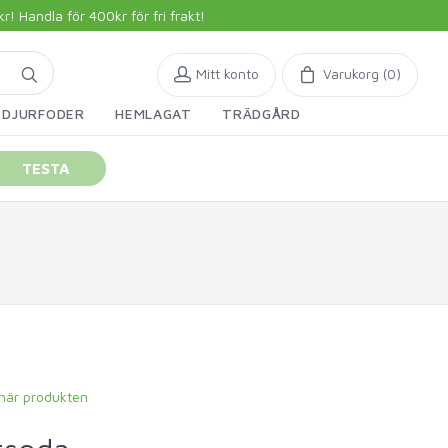
 Handla för 400kr för fri frakt!
Mitt konto
Varukorg (
0
)
DJURFODER
HEMLAGAT
TRÄDGÅRD
TESTA
 här produkten