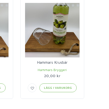
Hammars Krusbär
Ham
Hammars Bryggeri
20,00 kr
G
LÄGG I VARUKORG