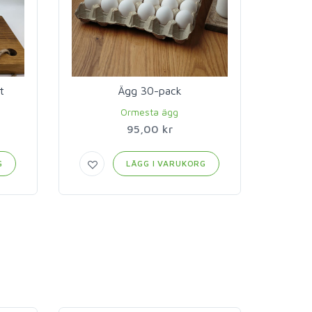
t
Ägg 30-pack
Ormesta ägg
95,00 kr
G
LÄGG I VARUKORG