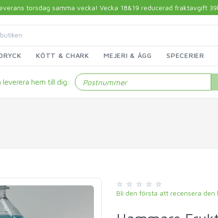
 leverans torsdag samma vecka! Vecka 18&19 reducerad fraktavgift 39kr!
DRYCK
KÖTT & CHARK
MEJERI & ÄGG
SPECERIER
leverera hem till dig:
Bli den första att recensera den