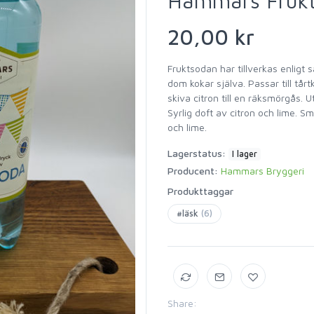
Hammars Fruk
20,00 kr
Fruktsodan har tillverkas enligt
dom kokar själva. Passar till tår
skiva citron till en räksmörgås. 
Syrlig doft av citron och lime. 
och lime.
Lagerstatus:
I lager
Producent:
Hammars Bryggeri
Produkttaggar
#läsk
(6)
Share: