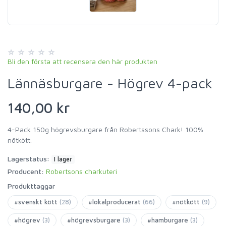
Bli den första att recensera den här produkten
Lännäsburgare - Högrev 4-pack
140,00 kr
4-Pack 150g högrevsburgare från Robertssons Chark! 100%
nötkött.
Lagerstatus:
I lager
Producent:
Robertsons charkuteri
Produkttaggar
#svenskt kött
(28)
#lokalproducerat
(66)
#nötkött
(9)
#högrev
(3)
#högrevsburgare
(3)
#hamburgare
(3)