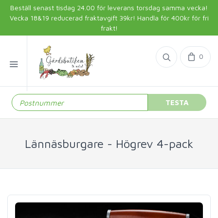
Beställ senast tisdag 24.00 för leverans torsdag samma vecka!
Vecka 18&19 reducerad fraktavgift 39kr! Handla för 400kr för fri
frakt!
0
TESTA
Lännäsburgare - Högrev 4-pack