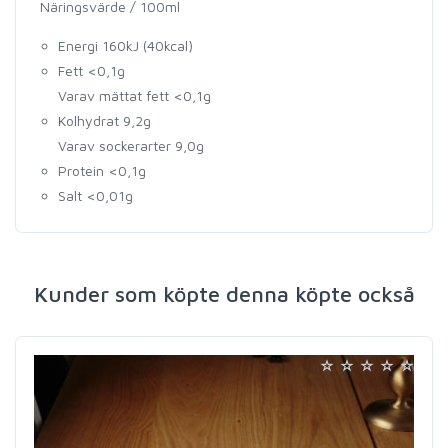
Näringsvärde / 100ml
Energi 160kJ (40kcal)
Fett <0,1g
Varav mättat fett <0,1g
Kolhydrat 9,2g
Varav sockerarter 9,0g
Protein <0,1g
Salt <0,01g
Kunder som köpte denna köpte också