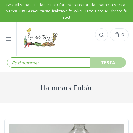
Beställ senast tisdag 24.00 för leverans torsdag samma vecka!
Vecka 18&19 reducerad fraktavgift 39kr! Handla för 400kr för fri
frakt!
0
TESTA
Hammars Enbär