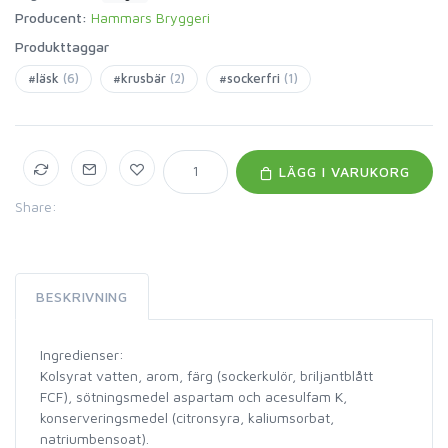
Producent:
Hammars Bryggeri
Produkttaggar
#läsk
(6)
#krusbär
(2)
#sockerfri
(1)
LÄGG I VARUKORG
Share:
BESKRIVNING
Ingredienser:
Kolsyrat vatten, arom, färg (sockerkulör, briljantblått
FCF), sötningsmedel aspartam och acesulfam K,
konserveringsmedel (citronsyra, kaliumsorbat,
natriumbensoat).