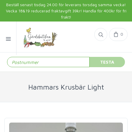
Beställ senast tisdag 24.00 för leverans torsdag samma vecka!
Vecka 18&19 reducerad fraktavgift 39kr! Handla för 400kr för fri
frakt!
0
TESTA
Hammars Krusbär Light