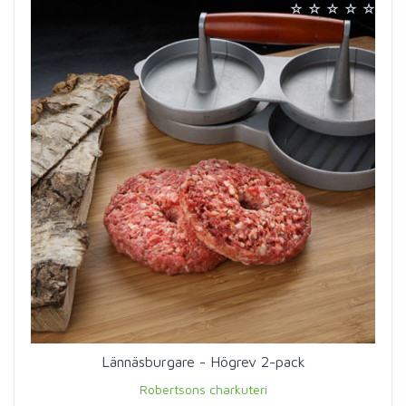
Lännäsburgare - Högrev 2-pack
Robertsons charkuteri