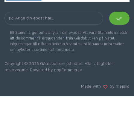
Bli Stammis genom att fylla i din e-post. Att vara Stammis innebär
att du kommer få erbjudanden från Gårdsbutiken på Nätet,
inbjudningar till olika aktiviteter/event samt löpande information
om nyheter i sortimentet med mera.
Copyright © 2026 Gårdsbutiken på nätet. Alla rättigheter
reserverade. Powered by
nopCommerce
Made with
by majako