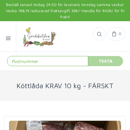
Beställ senast tisdag 24.00 för leverans torsdag samma vecka!
Vecka 18&19 reducerad fraktavgift 39kr! Handla för 400kr för fri
frakt!
0
TESTA
Köttlåda KRAV 10 kg - FÄRSKT