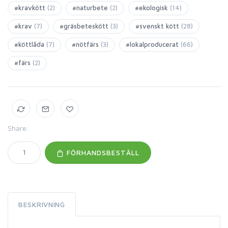
#kravkött
(2)
#naturbete
(2)
#ekologisk
(14)
#krav
(7)
#gräsbeteskött
(3)
#svenskt kött
(28)
#köttlåda
(7)
#nötfärs
(3)
#lokalproducerat
(66)
#färs
(2)
Share:
FÖRHANDSBESTÄLL
BESKRIVNING