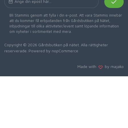
Bli Stammis genom att fylla i din e-post. Att vara Stammis innebär
att du kommer få erbjudanden från Gårdsbutiken på Nätet,
inbjudningar till olika aktiviteter/event samt löpande information
om nyheter i sortimentet med mera.
Copyright © 2026 Gårdsbutiken på nätet. Alla rättigheter
reserverade. Powered by
nopCommerce
Made with
by majako