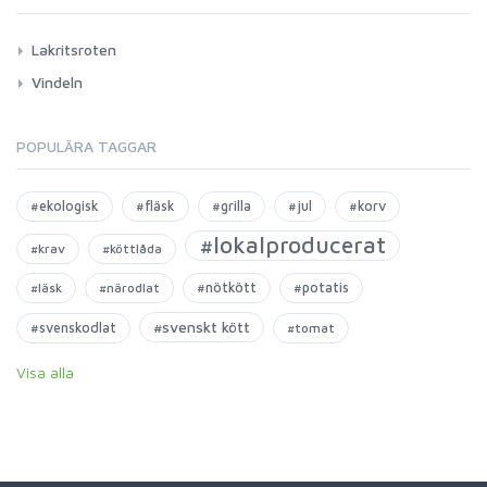
Lakritsroten
Vindeln
POPULÄRA TAGGAR
#ekologisk
#fläsk
#grilla
#jul
#korv
#lokalproducerat
#krav
#köttlåda
#nötkött
#potatis
#läsk
#närodlat
#svenskt kött
#svenskodlat
#tomat
Visa alla