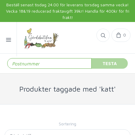
Beställ senast tisdag 24.00 för leverans torsdag samma vecka!
Vecka 18&19 reducerad fraktavgift 39kr! Handla för 400kr för fri
frakt!
0
TESTA
Produkter taggade med 'katt'
Sortering