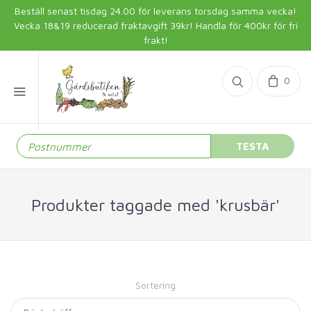
Beställ senast tisdag 24.00 för leverans torsdag samma vecka!
Vecka 18&19 reducerad fraktavgift 39kr! Handla för 400kr för fri
frakt!
0
TESTA
Produkter taggade med 'krusbär'
Sortering