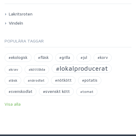
Lakritsroten
Vindeln
POPULÄRA TAGGAR
#ekologisk
#fläsk
#grilla
#jul
#korv
#lokalproducerat
#krav
#köttlåda
#nötkött
#potatis
#läsk
#närodlat
#svenskt kött
#svenskodlat
#tomat
Visa alla