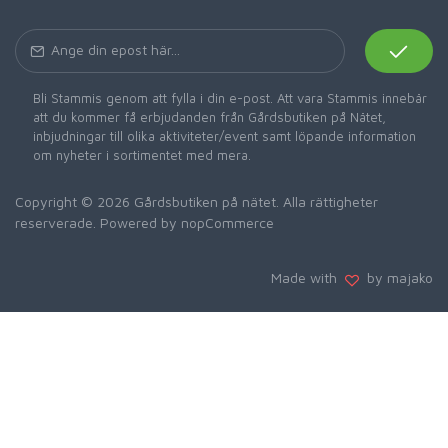
Bli Stammis genom att fylla i din e-post. Att vara Stammis innebär
att du kommer få erbjudanden från Gårdsbutiken på Nätet,
inbjudningar till olika aktiviteter/event samt löpande information
om nyheter i sortimentet med mera.
Copyright © 2026 Gårdsbutiken på nätet. Alla rättigheter
reserverade. Powered by
nopCommerce
Made with
by majako