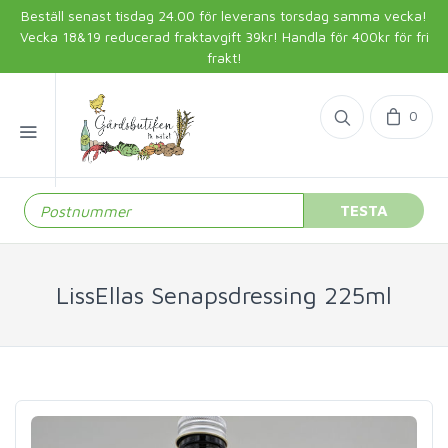
Beställ senast tisdag 24.00 för leverans torsdag samma vecka!
Vecka 18&19 reducerad fraktavgift 39kr! Handla för 400kr för fri
frakt!
0
TESTA
LissEllas Senapsdressing 225ml