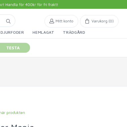
 Handla för 400kr för fri frakt!
Mitt konto
Varukorg (
0
)
DJURFODER
HEMLAGAT
TRÄDGÅRD
TESTA
 här produkten