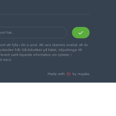
om att fylla i din e-post. Att vara Stammis innebär att du
danden från Gårdsbutiken på Nätet, inbjudningar till
er/event samt löpande information om nyheter i
d mera.
Made with
by majako