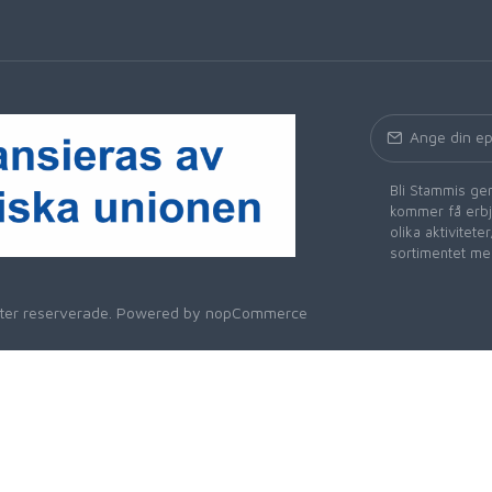
Bli Stammis gen
kommer få erbju
olika aktivitet
sortimentet me
heter reserverade. Powered by
nopCommerce