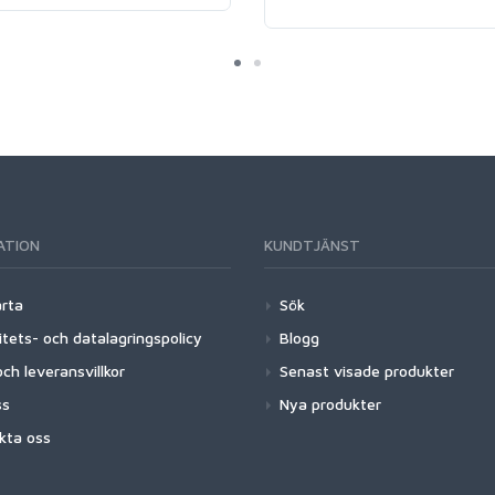
ATION
KUNDTJÄNST
arta
Sök
itets- och datalagringspolicy
Blogg
ch leveransvillkor
Senast visade produkter
ss
Nya produkter
kta oss