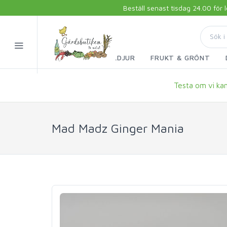
Beställ senast tisdag 24.00 för
FISK & SKALDJUR
FRUKT & GRÖNT
Testa om vi kan 
Mad Madz Ginger Mania