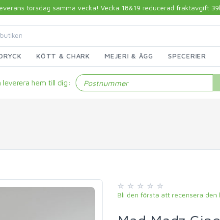
 leverans torsdag samma vecka! Vecka 18&19 reducerad fraktavgift 39kr!
DRYCK
KÖTT & CHARK
MEJERI & ÄGG
SPECERIER
leverera hem till dig:
Bli den första att recensera den