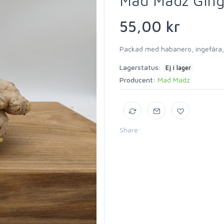
Mad Madz Ging
55,00 kr
Packad med habanero, ingefära, 
Lagerstatus:
Ej i lager
Producent:
Mad Madz
Share: