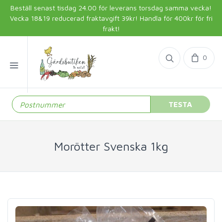
Beställ senast tisdag 24.00 för leverans torsdag samma vecka!
Vecka 18&19 reducerad fraktavgift 39kr! Handla för 400kr för fri
frakt!
0
TESTA
Morötter Svenska 1kg