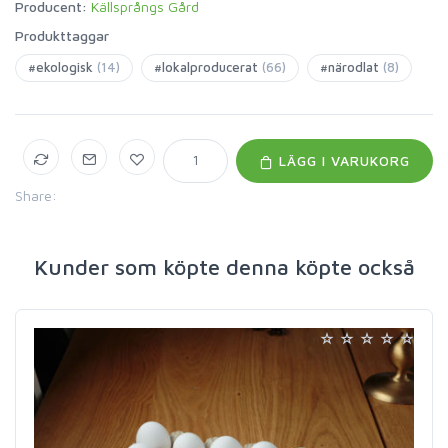
Producent:
Källsprångs Gård
Produkttaggar
#ekologisk
(14)
#lokalproducerat
(66)
#närodlat
(8)
LÄGG I VARUKORG
Share:
Kunder som köpte denna köpte också