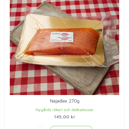
Najadlax 270g
Nygårds rökeri och delikatesser
145,00 kr