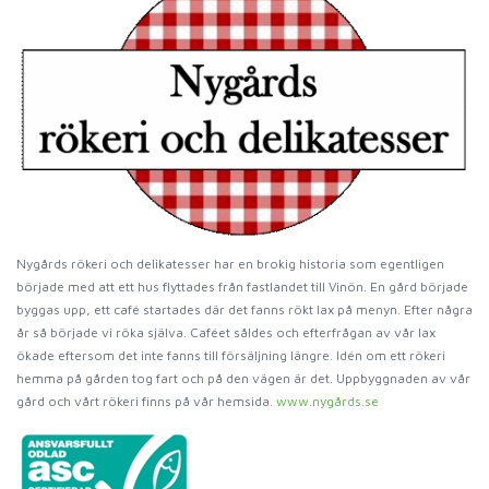
Nygårds rökeri och delikatesser har en brokig historia som egentligen
började med att ett hus flyttades från fastlandet till Vinön. En gård började
byggas upp, ett café startades där det fanns rökt lax på menyn. Efter några
år så började vi röka själva. Caféet såldes och efterfrågan av vår lax
ökade eftersom det inte fanns till försäljning längre. Idén om ett rökeri
hemma på gården tog fart och på den vägen är det. Uppbyggnaden av vår
gård och vårt rökeri finns på vår hemsida.
www.nygårds.se