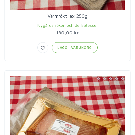
Varmrökt lax 250g
Nygårds rökeri och delikatesser
130,00 kr
LÄGG I VARUKORG