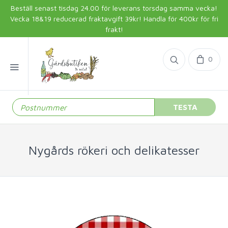
Beställ senast tisdag 24.00 för leverans torsdag samma vecka!
Vecka 18&19 reducerad fraktavgift 39kr! Handla för 400kr för fri
frakt!
0
TESTA
Nygårds rökeri och delikatesser