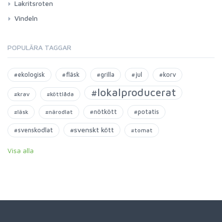
Lakritsroten
Vindeln
POPULÄRA TAGGAR
#ekologisk
#fläsk
#grilla
#jul
#korv
#lokalproducerat
#krav
#köttlåda
#nötkött
#potatis
#läsk
#närodlat
#svenskt kött
#svenskodlat
#tomat
Visa alla