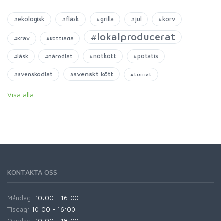
#ekologisk
#fläsk
#grilla
#jul
#korv
#lokalproducerat
#krav
#köttlåda
#nötkött
#potatis
#läsk
#närodlat
#svenskt kött
#svenskodlat
#tomat
Visa alla
KONTAKTA OSS
Måndag:
10:00 - 16:00
Tisdag:
10:00 - 16:00
Onsdag:
10:00 - 18:00