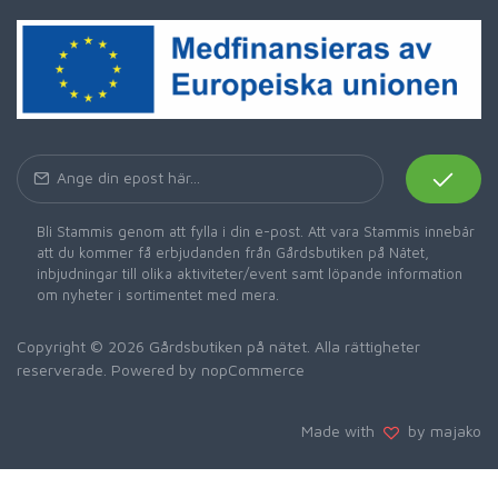
Bli Stammis genom att fylla i din e-post. Att vara Stammis innebär
att du kommer få erbjudanden från Gårdsbutiken på Nätet,
inbjudningar till olika aktiviteter/event samt löpande information
om nyheter i sortimentet med mera.
Copyright © 2026 Gårdsbutiken på nätet. Alla rättigheter
reserverade. Powered by
nopCommerce
Made with
by majako