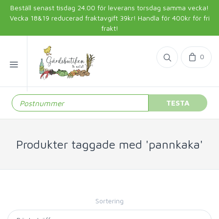
Beställ senast tisdag 24.00 för leverans torsdag samma vecka!
Vecka 18&19 reducerad fraktavgift 39kr! Handla för 400kr för fri
frakt!
0
TESTA
Produkter taggade med 'pannkaka'
Sortering