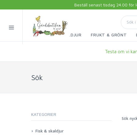
Beställ senast tisdag 24.00 för
FISK & SKALDJUR
FRUKT & GRÖNT
Testa om vi kan 
Sök
KATEGORIER
Sök nyc
Fisk & skaldjur