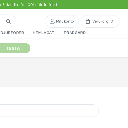
 Handla för 400kr för fri frakt!
Mitt konto
Varukorg (
0
)
DJURFODER
HEMLAGAT
TRÄDGÅRD
TESTA