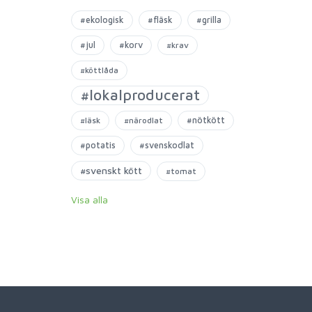
#ekologisk
#fläsk
#grilla
#jul
#korv
#krav
#köttlåda
#lokalproducerat
#nötkött
#läsk
#närodlat
#potatis
#svenskodlat
#svenskt kött
#tomat
Visa alla