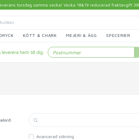
 leverans torsdag samma vecka! Vecka 18&19 reducerad fraktavgift 39kr!
DRYCK
KÖTT & CHARK
MEJERI & ÄGG
SPECERIER
leverera hem till dig:
kelord:
Avancerad sökning