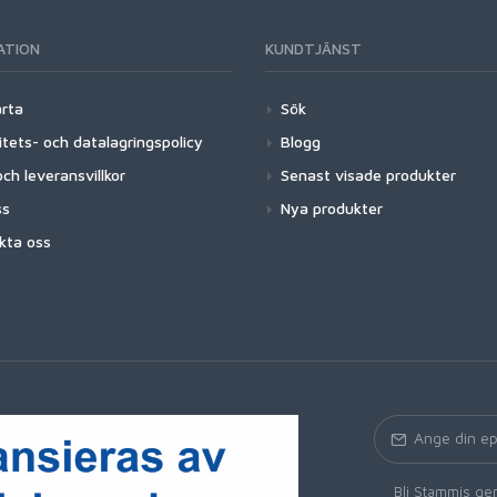
ATION
KUNDTJÄNST
arta
Sök
itets- och datalagringspolicy
Blogg
ch leveransvillkor
Senast visade produkter
ss
Nya produkter
kta oss
Bli Stammis gen