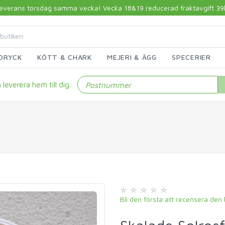
 leverans torsdag samma vecka! Vecka 18&19 reducerad fraktavgift 39kr!
DRYCK
KÖTT & CHARK
MEJERI & ÄGG
SPECERIER
leverera hem till dig:
Bli den första att recensera den