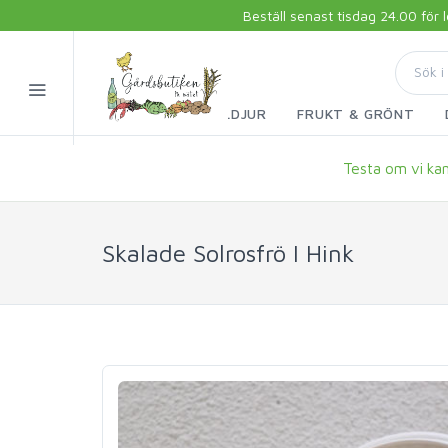
Beställ senast tisdag 24.00 för
FISK & SKALDJUR
FRUKT & GRÖNT
Testa om vi kan 
Skalade Solrosfrö I Hink