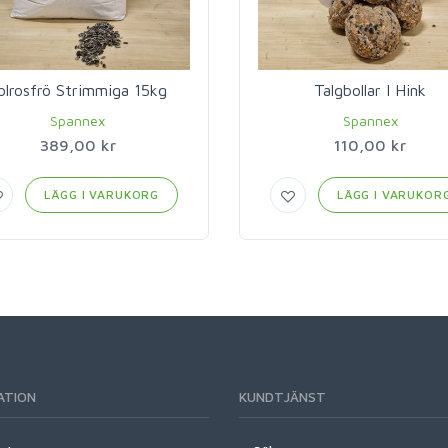
olrosfrö Strimmiga 15kg
Talgbollar I Hink
Spannex
Spannex
389,00 kr
110,00 kr
LÄGG I VARUKORG
LÄGG I VARUKOR
ATION
KUNDTJÄNST