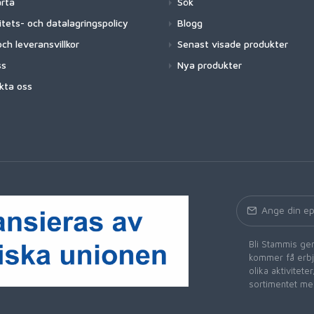
arta
Sök
itets- och datalagringspolicy
Blogg
ch leveransvillkor
Senast visade produkter
ss
Nya produkter
kta oss
Bli Stammis gen
kommer få erbju
olika aktivitet
sortimentet me