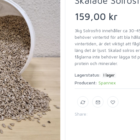
Skalade Solrosf
159,00 kr
3kg Solrosfrö innehåller ca 30-45
behöver vintertid för att bla hål
vintertiden, är det viktigt att få
läng det är ljust. Skalad solros 
fåglarna inte behöver lägga tid 
protein och mineraler.
Lagerstatus:
I lager
Producent:
Spannex
Share: