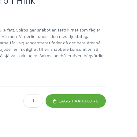
rö I Hink
 % fett. Solros ger snabbt en fettrik mat som fåglar
la värmen. Vintertid, under den mest ljusfattiga
glarna får i sig koncentrerat foder då det bara äter så
erbjuder en möjlighet till en snabbare konsumtion så
på själva skalningen. Solros innehåller även högvärdigt
LÄGG I VARUKORG