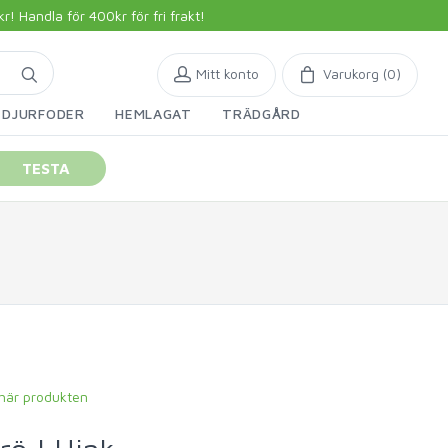
 Handla för 400kr för fri frakt!
Mitt konto
Varukorg (
0
)
DJURFODER
HEMLAGAT
TRÄDGÅRD
TESTA
 här produkten