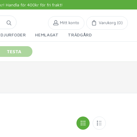
 Handla för 400kr för fri frakt!
Mitt konto
Varukorg (
0
)
DJURFODER
HEMLAGAT
TRÄDGÅRD
TESTA