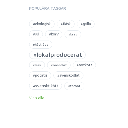
POPULÄRA TAGGAR
#ekologisk
#fläsk
#grilla
#jul
#korv
#krav
#köttlåda
#lokalproducerat
#nötkött
#läsk
#närodlat
#potatis
#svenskodlat
#svenskt kött
#tomat
Visa alla