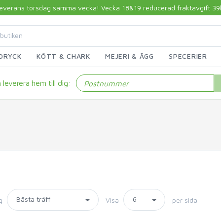
 leverans torsdag samma vecka! Vecka 18&19 reducerad fraktavgift 39kr!
DRYCK
KÖTT & CHARK
MEJERI & ÄGG
SPECERIER
leverera hem till dig:
g
Visa
per sida