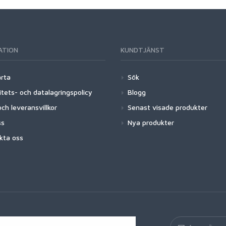
ATION
KUNDTJÄNST
arta
Sök
itets- och datalagringspolicy
Blogg
ch leveransvillkor
Senast visade produkter
ss
Nya produkter
kta oss