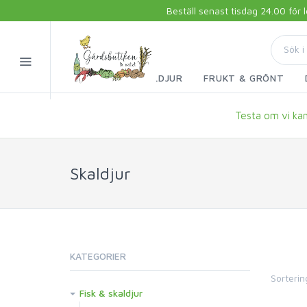
Beställ senast tisdag 24.00 för
FISK & SKALDJUR
FRUKT & GRÖNT
Testa om vi kan 
Skaldjur
KATEGORIER
Sorterin
Fisk & skaldjur