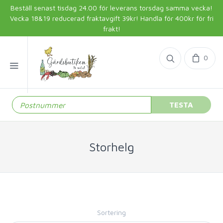
Beställ senast tisdag 24.00 för leverans torsdag samma vecka!
Vecka 18&19 reducerad fraktavgift 39kr! Handla för 400kr för fri
frakt!
0
TESTA
Storhelg
Sortering