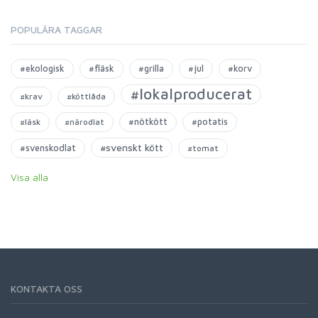
POPULÄRA TAGGAR
#ekologisk
#fläsk
#grilla
#jul
#korv
#lokalproducerat
#krav
#köttlåda
#nötkött
#potatis
#läsk
#närodlat
#svenskt kött
#svenskodlat
#tomat
Visa alla
KONTAKTA OSS