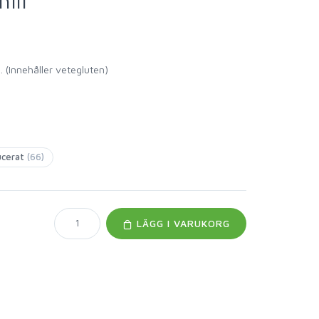
ili
i. (Innehåller vetegluten)
ucerat
(66)
LÄGG I VARUKORG