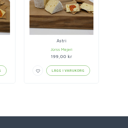
Astri
Jürss Mejeri
199,00 kr
G
LÄGG I VARUKORG