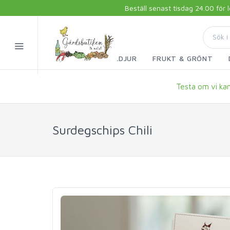
Beställ senast tisdag 24.00 för
FISK & SKALDJUR
FRUKT & GRÖNT
Testa om vi kan 
Surdegschips Chili