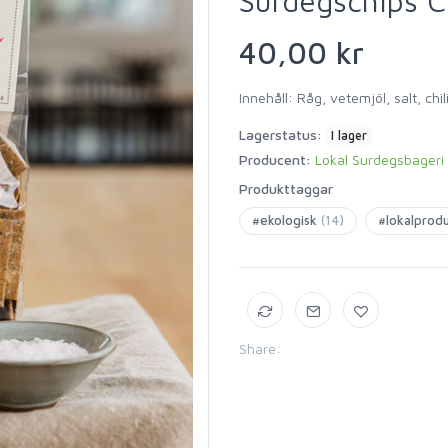
Surdegschips Ch
40,00 kr
Innehåll: Råg, vetemjöl, salt, chil
Lagerstatus:
I lager
Producent:
Lokal Surdegsbageri
Produkttaggar
#ekologisk
(14)
#lokalprod
Share: