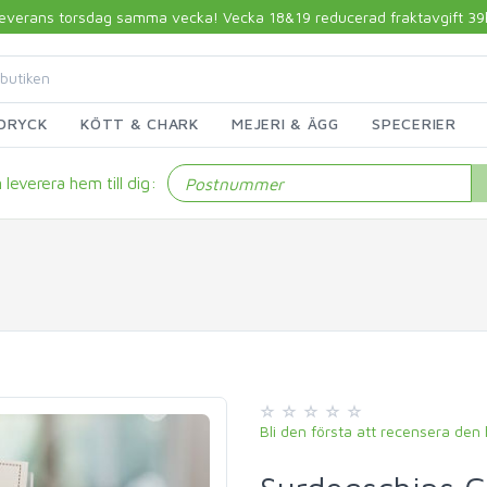
 leverans torsdag samma vecka! Vecka 18&19 reducerad fraktavgift 39kr!
DRYCK
KÖTT & CHARK
MEJERI & ÄGG
SPECERIER
leverera hem till dig:
Bli den första att recensera den