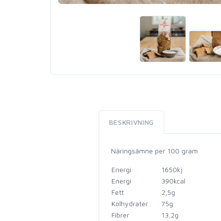
BESKRIVNING
Näringsämne per 100 gram
Energi
1650kj
Energi
390kcal
Fett
2,5g
Kolhydrater
75g
Fibrer
13,2g