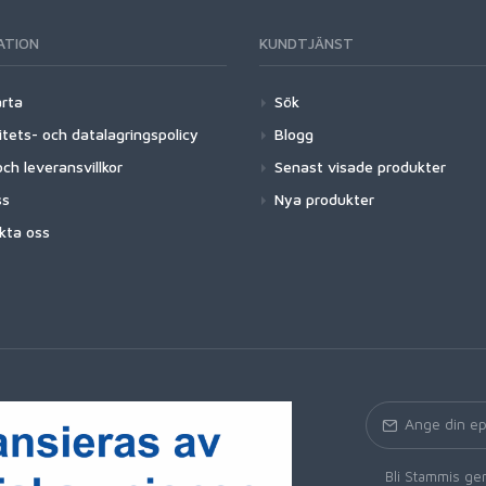
ATION
KUNDTJÄNST
arta
Sök
itets- och datalagringspolicy
Blogg
ch leveransvillkor
Senast visade produkter
ss
Nya produkter
kta oss
Bli Stammis gen