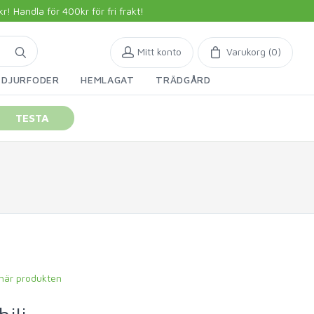
 Handla för 400kr för fri frakt!
Mitt konto
Varukorg (
0
)
DJURFODER
HEMLAGAT
TRÄDGÅRD
TESTA
 här produkten