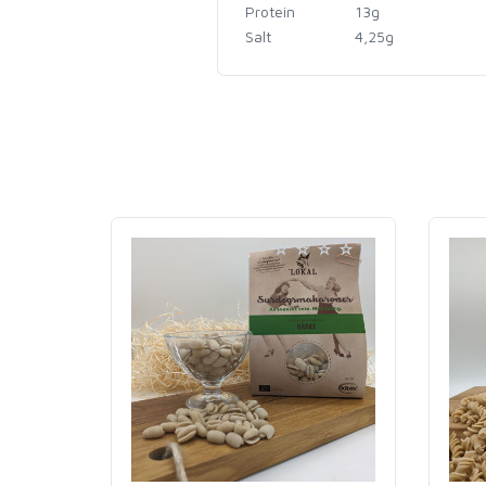
Protein
13g
Salt
4,25g