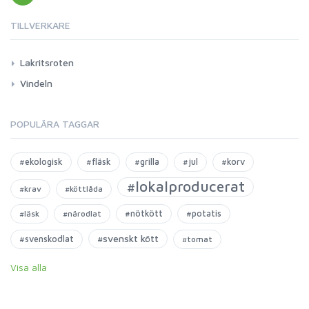
TILLVERKARE
Lakritsroten
Vindeln
POPULÄRA TAGGAR
#ekologisk
#fläsk
#grilla
#jul
#korv
#lokalproducerat
#krav
#köttlåda
#nötkött
#potatis
#läsk
#närodlat
#svenskt kött
#svenskodlat
#tomat
Visa alla