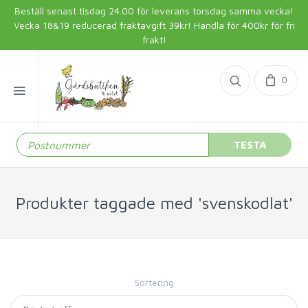
Beställ senast tisdag 24.00 för leverans torsdag samma vecka!
Vecka 18&19 reducerad fraktavgift 39kr! Handla för 400kr för fri
frakt!
0
TESTA
Produkter taggade med 'svenskodlat'
Sortering