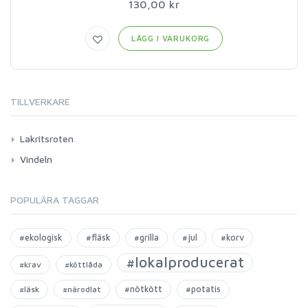
130,00 kr
LÄGG I VARUKORG
TILLVERKARE
Lakritsroten
Vindeln
POPULÄRA TAGGAR
#ekologisk
#fläsk
#grilla
#jul
#korv
#lokalproducerat
#krav
#köttlåda
#nötkött
#potatis
#läsk
#närodlat