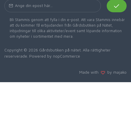
Bli Stammis genom att fylla i din e-post. Att vara Stammis innebär
att du kommer få erbjudanden från Gårdsbutiken på Nätet,
inbjudningar till olika aktiviteter/event samt löpande information
om nyheter i sortimentet med mera.
Copyright © 2026 Gårdsbutiken på nätet. Alla rättigheter
reserverade. Powered by
nopCommerce
Made with
by majako