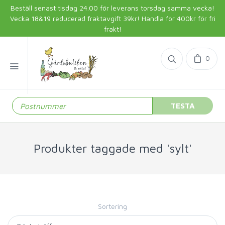
Beställ senast tisdag 24.00 för leverans torsdag samma vecka!
Vecka 18&19 reducerad fraktavgift 39kr! Handla för 400kr för fri
frakt!
0
TESTA
Produkter taggade med 'sylt'
Sortering