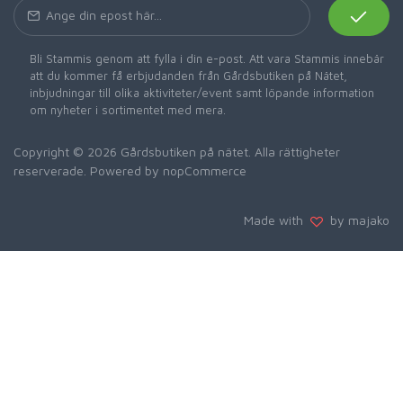
Bli Stammis genom att fylla i din e-post. Att vara Stammis innebär
att du kommer få erbjudanden från Gårdsbutiken på Nätet,
inbjudningar till olika aktiviteter/event samt löpande information
om nyheter i sortimentet med mera.
Copyright © 2026 Gårdsbutiken på nätet. Alla rättigheter
reserverade. Powered by
nopCommerce
Made with
by majako