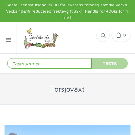
Beställ senast tisdag 24.00 för leverans torsdag samma vecka!
Vecka 18&19 reducerad fraktavgift 39kr! Handla för 400kr för fri
frakt!
0
TESTA
Törsjöväxt