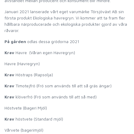
avståndet mellan producent och konsument blir mindre.
Januari 2021 lanserade vårt eget varumärke Törsjöväxt AB sin
första produkt Ekologiska havregryn. Vi kommer att ta fram fler
hållbara närproducerade och ekologiska produkter gjord av våra
råvaror.
På gården
odlas dessa grödorna 2021
Krav
Havre (Våran egen Havregryn)
Havre (Havregryn)
Krav
Höstraps (Rapsolja)
Krav
Timotejfrö (Frö som används till att så gräs ängar)
Krav
klöverfrö (Frö som används till att så med)
Höstvete (Bageri Mjöl)
Krav
höstvete (Standard mjöl)
Vårvete (bagerimjöl)