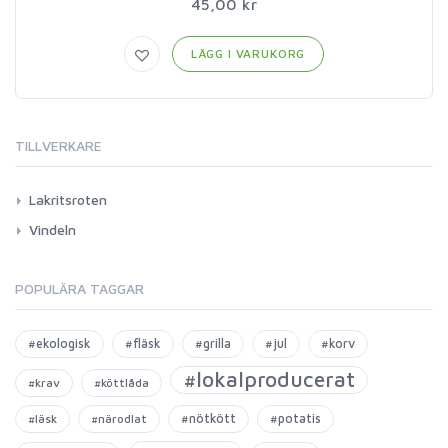
45,00 kr
LÄGG I VARUKORG
TILLVERKARE
Lakritsroten
Vindeln
POPULÄRA TAGGAR
#ekologisk
#fläsk
#grilla
#jul
#korv
#lokalproducerat
#krav
#köttlåda
#nötkött
#potatis
#läsk
#närodlat