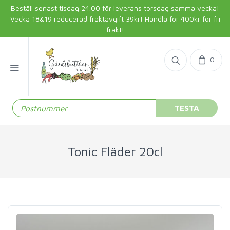
Beställ senast tisdag 24.00 för leverans torsdag samma vecka!
Vecka 18&19 reducerad fraktavgift 39kr! Handla för 400kr för fri
frakt!
0
TESTA
Tonic Fläder 20cl