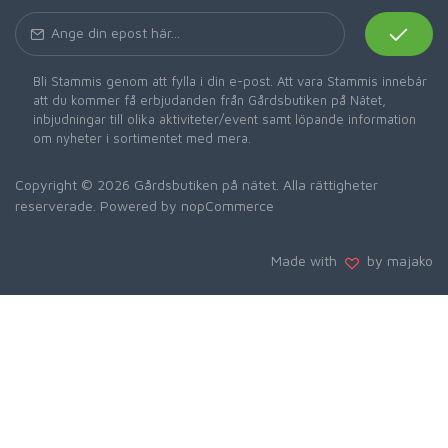
Bli Stammis genom att fylla i din e-post. Att vara Stammis innebär
att du kommer få erbjudanden från Gårdsbutiken på Nätet,
inbjudningar till olika aktiviteter/event samt löpande information
om nyheter i sortimentet med mera.
Copyright © 2026 Gårdsbutiken på nätet. Alla rättigheter
reserverade. Powered by
nopCommerce
Made with
by majako