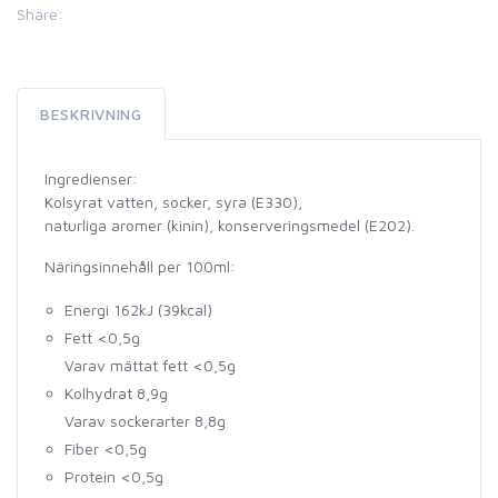
Share:
BESKRIVNING
Ingredienser:
Kolsyrat vatten, socker, syra (E330),
naturliga aromer (kinin), konserveringsmedel (E202).
Näringsinnehåll per 100ml:
Energi 162kJ (39kcal)
Fett <0,5g
Varav mättat fett <0,5g
Kolhydrat 8,9g
Varav sockerarter 8,8g
Fiber <0,5g
Protein <0,5g