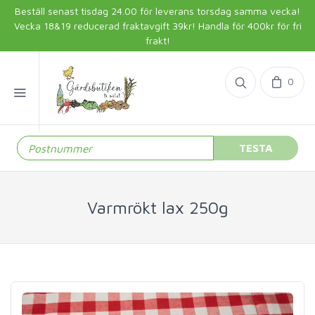
Beställ senast tisdag 24.00 för leverans torsdag samma vecka!
Vecka 18&19 reducerad fraktavgift 39kr! Handla för 400kr för fri
frakt!
0
TESTA
Varmrökt lax 250g