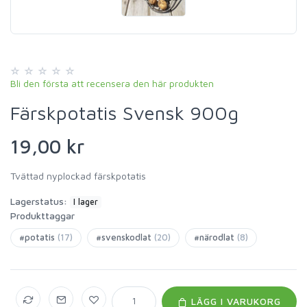
Bli den första att recensera den här produkten
Färskpotatis Svensk 900g
19,00 kr
Tvättad nyplockad färskpotatis
Lagerstatus:
I lager
Produkttaggar
#potatis
(17)
#svenskodlat
(20)
#närodlat
(8)
LÄGG I VARUKORG