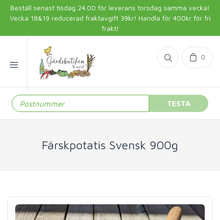
Beställ senast tisdag 24.00 för leverans torsdag samma vecka!
Vecka 18&19 reducerad fraktavgift 39kr! Handla för 400kr för fri
frakt!
0
TESTA
Färskpotatis Svensk 900g