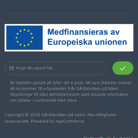
Bli Stammis genom att fylla i din e-post. Att vara Stammis innebär
att du kommer få erbjudanden från Gårdsbutiken på Nätet,
inbjudningar till olika aktiviteter/event samt löpande information
om nyheter i sortimentet med mera.
Copyright © 2026 Gårdsbutiken på nätet. Alla rättigheter
reserverade. Powered by
nopCommerce
Made with
by majako