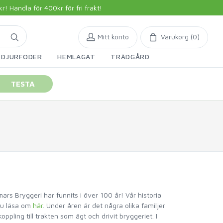
 Handla för 400kr för fri frakt!
Mitt konto
Varukorg (
0
)
DJURFODER
HEMLAGAT
TRÄDGÅRD
TESTA
rs Bryggeri har funnits i över 100 år! Vår historia
du läsa om
här
. Under åren är det några olika familjer
oppling till trakten som ägt och drivit bryggeriet. I