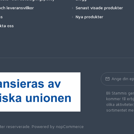
ch leveransvillkor
Senast visade produkter
ss
Nya produkter
kta oss
Bli Stammis gen
kommer få erbju
olika aktivitet
sortimentet me
heter reserverade. Powered by
nopCommerce