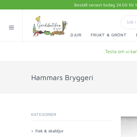
Beställ senast tisdag 24.00 för
FISK & SKALDJUR
FRUKT & GRÖNT
Testa om vi kan 
Hammars Bryggeri
KATEGORIER
Fisk & skaldjur