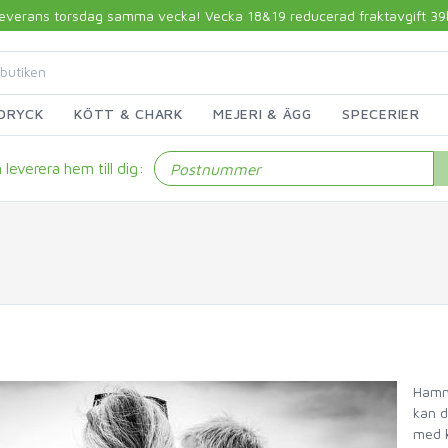
 leverans torsdag samma vecka! Vecka 18&19 reducerad fraktavgift 39kr!
DRYCK
KÖTT & CHARK
MEJERI & ÄGG
SPECERIER
leverera hem till dig:
Hamma
kan 
med k