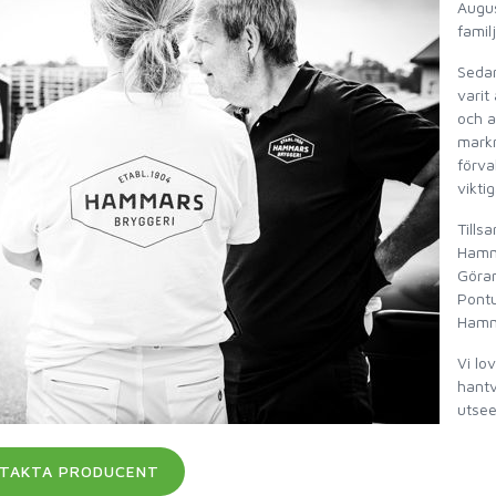
Augus
famil
Sedan
varit
och a
markn
förva
vikti
Tills
Hamma
Göran
Pontu
Hamm
Vi lo
hantv
utsee