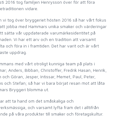
ti 2016 tog familjen Henrysson över för att föra
jetraditionen vidare.
 vi tog över bryggeriet hösten 2016 så har vårt fokus
 att jobba med Hammars unika smaker och värderingar
tt sätta vår uppdaterade varumärkesidentitet på
aden. Vi har ett arv och en tradition att varsamt
lta och föra in i framtiden. Det har varit och är vårt
gaste uppdrag.
ammans med vårt otroligt kunniga team på plats i
r; Anders, Bibban, Christoffer, Fredrik Hasan, Henrik,
 och Göran, Jesper, Intissar, Memet, Paul, Peter,
s och Stefan; så har vi bara börjat resan mot att låta
ars Bryggeri blomma ut.
var att ta hand om det småskaliga och
erksmässiga, och varsamt lyfta fram det i alltifrån
nde på våra produkter till smaker och företagskultur.