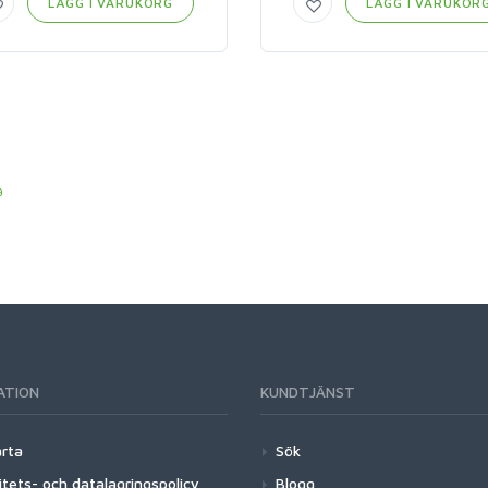
LÄGG I VARUKORG
LÄGG I VARUKOR
a
ATION
KUNDTJÄNST
arta
Sök
itets- och datalagringspolicy
Blogg