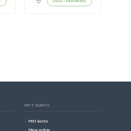
G
LÄGG I VARUKORG
MITT KONTO
Mitt konto
Mina ordrar