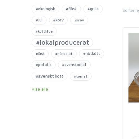
#ekologisk
#fläsk
#grilla
Sorterin
#jul
#korv
#krav
#köttlåda
#lokalproducerat
#nötkött
#läsk
#närodlat
#potatis
#svenskodlat
#svenskt kött
#tomat
Visa alla