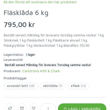
Bli den första att recensera den här produkten
Fläsklåda 6 kg
795,00 kr
Beställ senast måndag för leverans torsdag samma vecka! 1 kg
Skinkstek 1 kg Fläskkotlett 1 kg Fläskkarré skivad 1 kg
Fläskgrytbitar 1 kg Skinkschnitzel 1 kg Blandfärs 70/30
Lagerstatus:
I lager
Leveranstid:
Beställ senast Måndag för leverans Torsdag samma vecka!
Producent:
Carlströms Kött & Chark
Produkttaggar
#svenskt kött
(28)
#köttlåda
(7)
#fläsk
(12)
LÄGG I VARUKORG