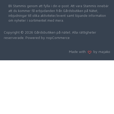
Bli Stammis genom att fylla i din e-post. Att vara Stammis innebär
att du kommer få erbjudanden från Gårdsbutiken på Nätet,
inbjudningar till olika aktiviteter/event samt löpande information
om nyheter i sortimentet med mera.
Copyright © 2026 Gårdsbutiken på nätet. Alla rättigheter
reserverade. Powered by
nopCommerce
Made with
by majako