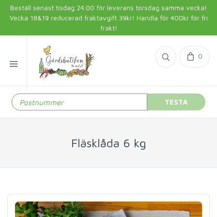
Beställ senast tisdag 24.00 för leverans torsdag samma vecka!
Vecka 18&19 reducerad fraktavgift 39kr! Handla för 400kr för fri
frakt!
0
TESTA
Fläsklåda 6 kg