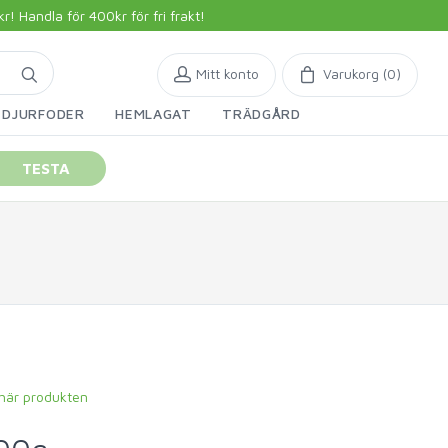
 Handla för 400kr för fri frakt!
Mitt konto
Varukorg (
0
)
DJURFODER
HEMLAGAT
TRÄDGÅRD
TESTA
 här produkten