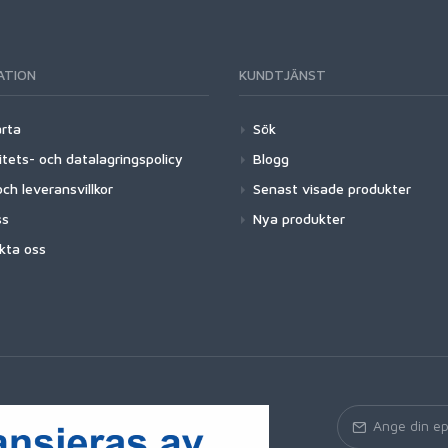
ATION
KUNDTJÄNST
arta
Sök
itets- och datalagringspolicy
Blogg
ch leveransvillkor
Senast visade produkter
ss
Nya produkter
kta oss