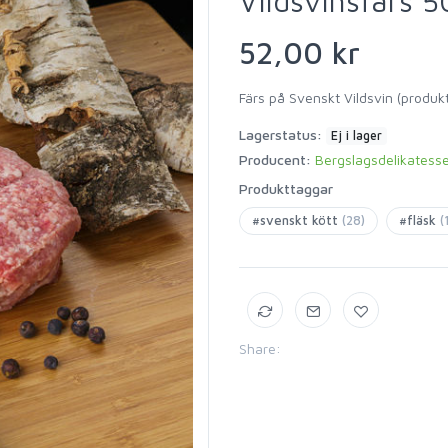
Vildsvinsfärs 
52,00 kr
Färs på Svenskt Vildsvin (produkt
Lagerstatus:
Ej i lager
Producent:
Bergslagsdelikatess
Produkttaggar
#svenskt kött
(28)
#fläsk
(
Share: