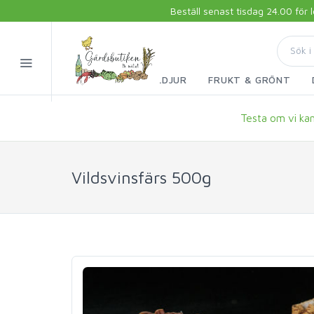
Beställ senast tisdag 24.00 för
FISK & SKALDJUR
FRUKT & GRÖNT
Testa om vi kan 
Vildsvinsfärs 500g