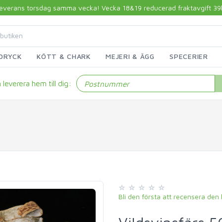
 leverans torsdag samma vecka! Vecka 18&19 reducerad fraktavgift 39kr!
DRYCK
KÖTT & CHARK
MEJERI & ÄGG
SPECERIER
leverera hem till dig:
Bli den första att recensera den