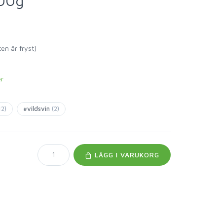
500g
en är fryst)
er
12)
#vildsvin
(2)
LÄGG I VARUKORG