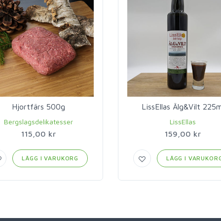
Hjortfärs 500g
LissEllas Älg&Vilt 225m
Bergslagsdelikatesser
LissEllas
115,00 kr
159,00 kr
LÄGG I VARUKORG
LÄGG I VARUKOR